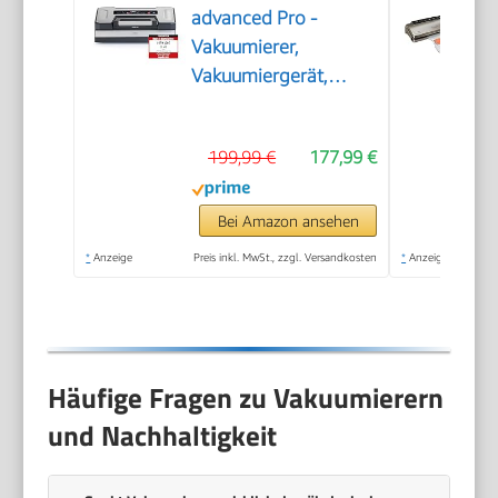
advanced Pro -
Vakuumierer,
Vakuumiergerät,
Testurteil Sehr Gut,
200
199,99 €
177,99 €
Vakuumiervorgänge
non-stop, mit
patentierter CASOTEK
Bei Amazon ansehen
Liquid Funktion,
*
Anzeige
Preis inkl. MwSt., zzgl. Versandkosten
*
Anzeige
doppelte
Schweißnaht, inkl.
Vakuumbeutel
Häufige Fragen zu Vakuumierern
und Nachhaltigkeit