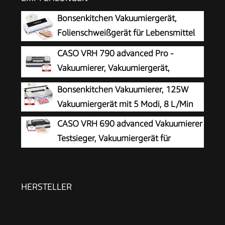
Bonsenkitchen Vakuumiergerät,
Folienschweißgerät für Lebensmittel
CASO VRH 790 advanced Pro -
Vakuumierer, Vakuumiergerät,
Testurteil Sehr Gut, 200
Bonsenkitchen Vakuumierer, 125W
Vakuumiervorgänge non-stop, mit patentierter
Vakuumiergerät mit 5 Modi, 8 L/Min
CASOTEK Liquid Funktion, doppelte
CASO VRH 690 advanced Vakuumierer
Schweißnaht, inkl. Vakuumbeutel
Testsieger, Vakuumiergerät für
Lebensmittel, 150 Vakuumiervorgänge nonstop,
doppelte Schweißnaht, 20 Liter/Min, Cutter, inkl.
2 Profi- Folienrollen
HERSTELLER