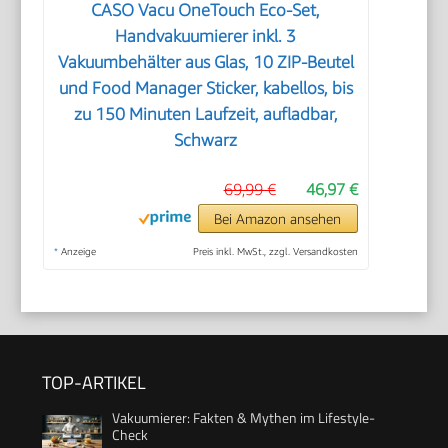
CASO Vacu OneTouch Eco-Set,
Handvakuumierer inkl. 3
Vakuumbehälter aus Glas, 10 ZIP-Beutel
und Food Manager Sticker, kabellos, bis
zu 150 Minuten Laufzeit, aufladbar,
Schwarz
69,99 €
46,97 €
Bei Amazon ansehen
*
Anzeige
Preis inkl. MwSt., zzgl. Versandkosten
TOP-ARTIKEL
Vakuumierer: Fakten & Mythen im Lifestyle-
Check