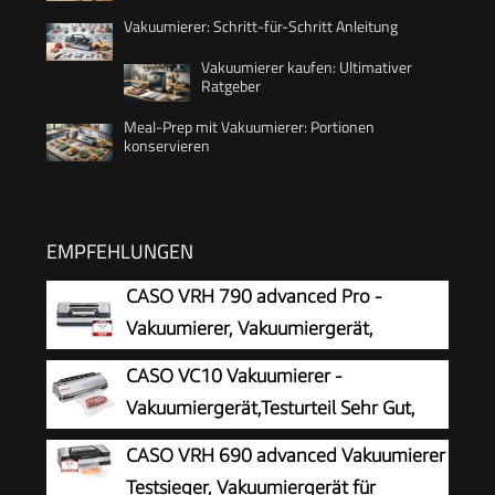
Vakuumierer: Schritt-für-Schritt Anleitung
Vakuumierer kaufen: Ultimativer
Ratgeber
Meal-Prep mit Vakuumierer: Portionen
konservieren
EMPFEHLUNGEN
CASO VRH 790 advanced Pro -
Vakuumierer, Vakuumiergerät,
Testurteil Sehr Gut, 200
CASO VC10 Vakuumierer -
Vakuumiervorgänge non-stop, mit patentierter
Vakuumiergerät,Testurteil Sehr Gut,
CASOTEK Liquid Funktion, doppelte
Lebensmittel bis zu 8x länger frisch,
CASO VRH 690 advanced Vakuumierer
Schweißnaht, inkl. Vakuumbeutel
30cm lange & stabile Schweißnaht, inkl. 10
Testsieger, Vakuumiergerät für