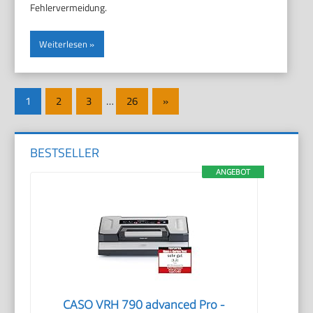
Fehlervermeidung.
Weiterlesen
Seitennummerierung
Nächste
1
2
3
…
26
»
der
Beiträge
Beiträge
BESTSELLER
ANGEBOT
CASO VRH 790 advanced Pro -