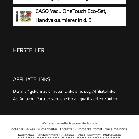
Profi-Folienbeutel
Lebensmittel, 150 Vakuumiervorgänge nonstop,
CASO Vacu OneTouch Eco-Set,
doppelte Schweißnaht, 20 Liter/Min, Cutter, inkl.
Handvakuumierer inkl. 3
2 Profi- Folienrollen
Vakuumbehälter aus Glas, 10 ZIP-
Beutel und Food Manager Sticker, kabellos, bis
zu 150 Minuten Laufzeit, aufladbar, Schwarz
HERSTELLER
AFFILIATELINKS
Die mit * gekennzeichneten Links sind sog. Affiliatelinks.
Als Amazon-Partner verdiene ich an qualifizierten Käufen!
Weitere thematisch passende Portale:
Kochen & Backen
·
Küchenhelfer
·
Entsafter
·
Brotbackautomat
·
Nudelmaschine
·
Reiskocher
·
Sandwichmaker
·
Beamer
·
Schnellkochtopf
·
Waffeleisen