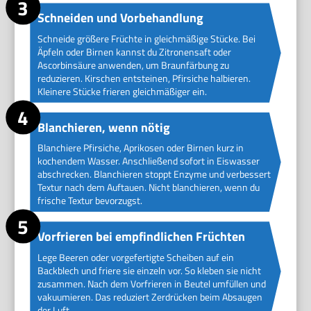
Schneiden und Vorbehandlung
Schneide größere Früchte in gleichmäßige Stücke. Bei
Äpfeln oder Birnen kannst du Zitronensaft oder
Ascorbinsäure anwenden, um Braunfärbung zu
reduzieren. Kirschen entsteinen, Pfirsiche halbieren.
Kleinere Stücke frieren gleichmäßiger ein.
Blanchieren, wenn nötig
Blanchiere Pfirsiche, Aprikosen oder Birnen kurz in
kochendem Wasser. Anschließend sofort in Eiswasser
abschrecken. Blanchieren stoppt Enzyme und verbessert
Textur nach dem Auftauen. Nicht blanchieren, wenn du
frische Textur bevorzugst.
Vorfrieren bei empfindlichen Früchten
Lege Beeren oder vorgefertigte Scheiben auf ein
Backblech und friere sie einzeln vor. So kleben sie nicht
zusammen. Nach dem Vorfrieren in Beutel umfüllen und
vakuumieren. Das reduziert Zerdrücken beim Absaugen
der Luft.