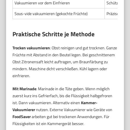
Vakuumieren vor dem Einfrieren
Schützt vor G
Sous-vide vakuumieren (gekochte Früchte)
Präzises Gare
Praktische Schritte je Methode
Trocken vakuumieren
: Obst reinigen und gut trocknen. Ganze
Früchte mit Abstand in den Beutel legen. Bei geschnittenem
Obst Zitronensaft leicht auftragen, um Braunfärbung zu
mindern. Maschine dicht verschließen. Kühl lagern oder
einfrieren.
Mit Marinade
: Marinade in die Tüte geben. Wenn möglich
zuerst kurz ins Gefrierfach, bis die Flüssigkeit halbgefroren
ist. Dann vakuumieren. Alternativ einen
Kammer-
Vakuumierer
nutzen. Externe Vakuumierer wie Geräte von
FoodSaver
arbeiten gut bei trockenen Anwendungen. Für
Flüssigkeiten ist ein Kammergerät besser.