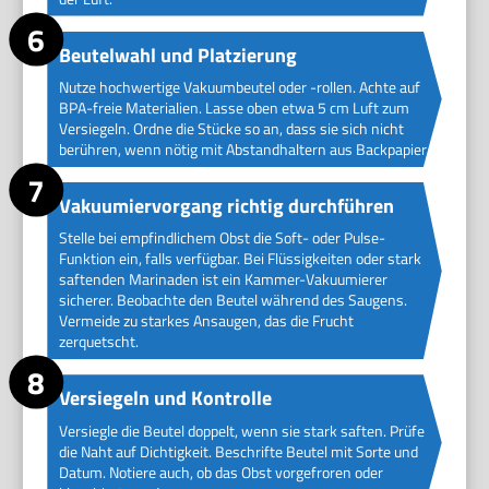
Beutelwahl und Platzierung
Nutze hochwertige Vakuumbeutel oder -rollen. Achte auf
BPA-freie Materialien. Lasse oben etwa 5 cm Luft zum
Versiegeln. Ordne die Stücke so an, dass sie sich nicht
berühren, wenn nötig mit Abstandhaltern aus Backpapier.
Vakuumiervorgang richtig durchführen
Stelle bei empfindlichem Obst die Soft- oder Pulse-
Funktion ein, falls verfügbar. Bei Flüssigkeiten oder stark
saftenden Marinaden ist ein Kammer-Vakuumierer
sicherer. Beobachte den Beutel während des Saugens.
Vermeide zu starkes Ansaugen, das die Frucht
zerquetscht.
Versiegeln und Kontrolle
Versiegle die Beutel doppelt, wenn sie stark saften. Prüfe
die Naht auf Dichtigkeit. Beschrifte Beutel mit Sorte und
Datum. Notiere auch, ob das Obst vorgefroren oder