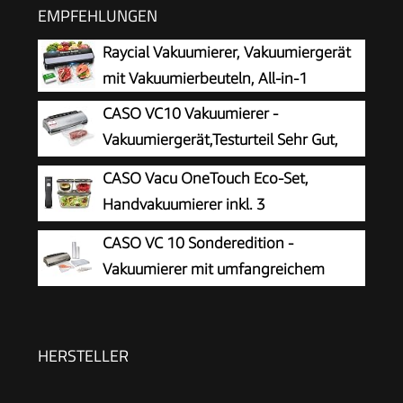
EMPFEHLUNGEN
Raycial Vakuumierer, Vakuumiergerät
mit Vakuumierbeuteln, All-in-1
CASO VC10 Vakuumierer -
Vakuumiergerät,Testurteil Sehr Gut,
Lebensmittel bis zu 8x länger frisch,
CASO Vacu OneTouch Eco-Set,
30cm lange & stabile Schweißnaht, inkl. 10
Handvakuumierer inkl. 3
Profi-Folienbeutel
Vakuumbehälter aus Glas, 10 ZIP-
CASO VC 10 Sonderedition -
Beutel und Food Manager Sticker, kabellos, bis
Vakuumierer mit umfangreichem
zu 150 Minuten Laufzeit, aufladbar, Schwarz
Zubehör, Testurteil Sehr Gut, inkl. 50
Profi-Folienbeutel und 2 Profi-Folienrollen
HERSTELLER