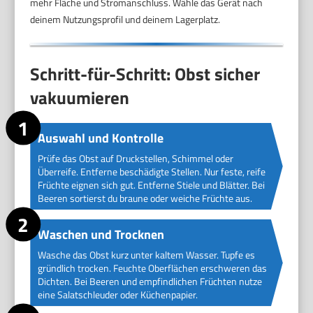
mehr Fläche und Stromanschluss. Wähle das Gerät nach
deinem Nutzungsprofil und deinem Lagerplatz.
Schritt-für-Schritt: Obst sicher
vakuumieren
Auswahl und Kontrolle
Prüfe das Obst auf Druckstellen, Schimmel oder
Überreife. Entferne beschädigte Stellen. Nur feste, reife
Früchte eignen sich gut. Entferne Stiele und Blätter. Bei
Beeren sortierst du braune oder weiche Früchte aus.
Waschen und Trocknen
Wasche das Obst kurz unter kaltem Wasser. Tupfe es
gründlich trocken. Feuchte Oberflächen erschweren das
Dichten. Bei Beeren und empfindlichen Früchten nutze
eine Salatschleuder oder Küchenpapier.