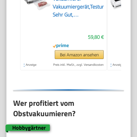
Vakuumiergerät,Testurteil
Sehr Gut,
Lebensmittel bis zu 8x
länger frisch, 30cm
59,80 €
lange & stabile
Schweißnaht, inkl. 10
Profi-Folienbeutel
Bei Amazon ansehen
*
Anzeige
Preis inkl. MwSt., zzgl. Versandkosten
*
Anzeige
Wer profitiert vom
Obstvakuumieren?
Hobbygärtner