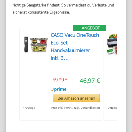
richtige Saugstärke findest. So vermeidest du Verluste und
sicherst konsistente Ergebnisse.
ANGEBOT
CASO Vacu OneTouch
Eco-Set,
Handvakuumierer
inkl. 3
Vakuumbehälter aus
Glas, 10 ZIP-Beutel
69,99 €
46,97 €
und Food Manager
Sticker, kabellos, bis
zu 150 Minuten
Bei Amazon ansehen
Laufzeit, aufladbar,
*
Anzeige
Preis inkl. MwSt., zzgl. Versandkosten
*
Anzeige
Schwarz