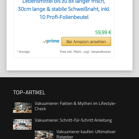
Lebensmittel bis zu 8x länger frisch,
30cm lange & stabile Schweißnaht, inkl.
10 Profi-Folienbeutel
59,99 €
Bei Amazon ansehen
*
Anzeige
Preis inkl. MwSt., zzgl. Versandkosten
TOP-ARTIKEL
Vakuumierer: Fakten & Mythen im Lifestyle-
Check
Vakuumierer: Schritt-für-Schritt Anleitung
Vakuumierer kaufen: Ultimativer
Ratgeber