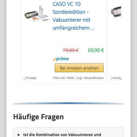
CASO VC 10
Sonderedition -
Vakuumierer mit
umfangreichem
Zubehör, Testurteil
Sehr Gut, inkl. 50
79,99 €
69,99 €
Profi-Folienbeutel
und 2 Profi-
Folienrollen
Bei Amazon ansehen
*
Anzeige
Preis inkl. MwSt., zzgl. Versandkosten
*
Anzeige
Häufige Fragen
Ist die Kombination von Vakuumieren und