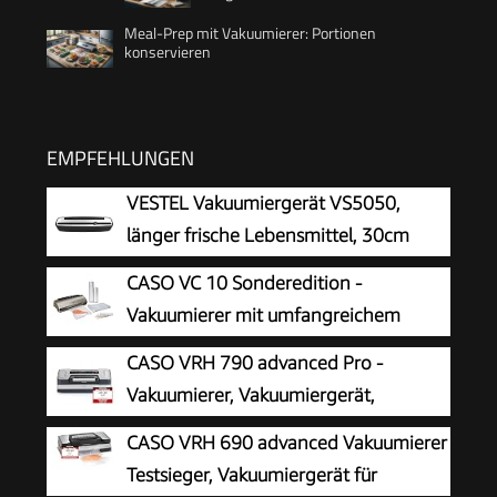
Meal-Prep mit Vakuumierer: Portionen
konservieren
EMPFEHLUNGEN
VESTEL Vakuumiergerät VS5050,
länger frische Lebensmittel, 30cm
Naht, inkl. 10 Vakuumier-Beutel,
CASO VC 10 Sonderedition -
Schwarz/Silber
Vakuumierer mit umfangreichem
Zubehör, Testurteil Sehr Gut, inkl. 50
CASO VRH 790 advanced Pro -
Profi-Folienbeutel und 2 Profi-Folienrollen
Vakuumierer, Vakuumiergerät,
Testurteil Sehr Gut, 200
CASO VRH 690 advanced Vakuumierer
Vakuumiervorgänge non-stop, mit patentierter
Testsieger, Vakuumiergerät für
CASOTEK Liquid Funktion, doppelte