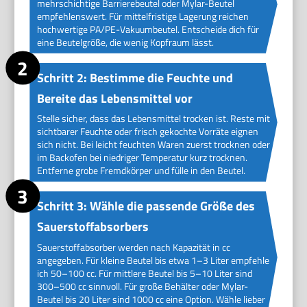
mehrschichtige Barrierebeutel oder Mylar-Beutel
empfehlenswert. Für mittelfristige Lagerung reichen
hochwertige PA/PE-Vakuumbeutel. Entscheide dich für
eine Beutelgröße, die wenig Kopfraum lässt.
Schritt 2: Bestimme die Feuchte und
Bereite das Lebensmittel vor
Stelle sicher, dass das Lebensmittel trocken ist. Reste mit
sichtbarer Feuchte oder frisch gekochte Vorräte eignen
sich nicht. Bei leicht feuchten Waren zuerst trocknen oder
im Backofen bei niedriger Temperatur kurz trocknen.
Entferne grobe Fremdkörper und fülle in den Beutel.
Schritt 3: Wähle die passende Größe des
Sauerstoffabsorbers
Sauerstoffabsorber werden nach Kapazität in cc
angegeben. Für kleine Beutel bis etwa 1–3 Liter empfehle
ich 50–100 cc. Für mittlere Beutel bis 5–10 Liter sind
300–500 cc sinnvoll. Für große Behälter oder Mylar-
Beutel bis 20 Liter sind 1000 cc eine Option. Wähle lieber