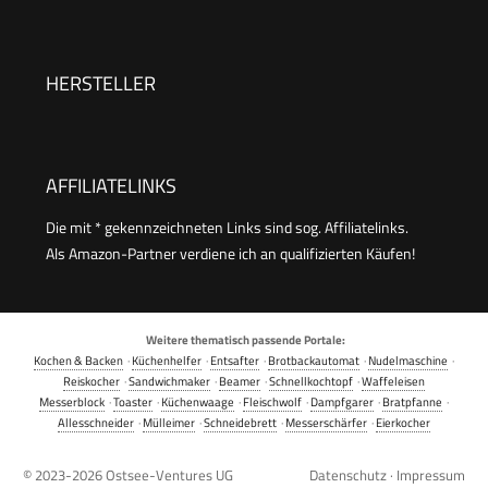
Lebensmittel, 150 Vakuumiervorgänge nonstop,
Schweißnaht, inkl. Vakuumbeutel
doppelte Schweißnaht, 20 Liter/Min, Cutter, inkl.
2 Profi- Folienrollen
HERSTELLER
AFFILIATELINKS
Die mit * gekennzeichneten Links sind sog. Affiliatelinks.
Als Amazon-Partner verdiene ich an qualifizierten Käufen!
Weitere thematisch passende Portale:
Kochen & Backen
·
Küchenhelfer
·
Entsafter
·
Brotbackautomat
·
Nudelmaschine
·
Reiskocher
·
Sandwichmaker
·
Beamer
·
Schnellkochtopf
·
Waffeleisen
Messerblock
·
Toaster
·
Küchenwaage
·
Fleischwolf
·
Dampfgarer
·
Bratpfanne
·
Allesschneider
·
Mülleimer
·
Schneidebrett
·
Messerschärfer
·
Eierkocher
© 2023-2026
Ostsee-Ventures UG
Datenschutz
·
Impressum