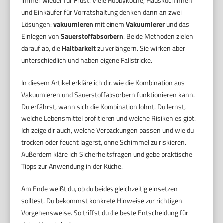
immer wieder für Frust. Viele Hobbyköche, Hausköchinnen
und Einkäufer für Vorratshaltung denken dann an zwei
Lösungen:
vakuumieren
mit einem
Vakuumierer
und das
Einlegen von
Sauerstoffabsorbern
. Beide Methoden zielen
darauf ab, die
Haltbarkeit
zu verlängern. Sie wirken aber
unterschiedlich und haben eigene Fallstricke.
In diesem Artikel erkläre ich dir, wie die Kombination aus
Vakuumieren und Sauerstoffabsorbern funktionieren kann.
Du erfährst, wann sich die Kombination lohnt. Du lernst,
welche Lebensmittel profitieren und welche Risiken es gibt.
Ich zeige dir auch, welche Verpackungen passen und wie du
trocken oder feucht lagerst, ohne Schimmel zu riskieren.
Außerdem kläre ich Sicherheitsfragen und gebe praktische
Tipps zur Anwendung in der Küche.
Am Ende weißt du, ob du beides gleichzeitig einsetzen
solltest. Du bekommst konkrete Hinweise zur richtigen
Vorgehensweise. So triffst du die beste Entscheidung für