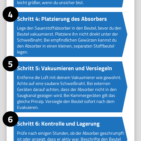
leicht größer, wenn du unsicher bist.
Schritt 4: Platzierung des Absorbers
Lege den Sauerstoffabsorber in den Beutel, bevor du den
Beutel vakuumierst. Platziere ihn nicht direkt unter der
Schweißnaht. Bei empfindlichen Gewürzen kannst du
den Absorber in einen kleinen, separaten Stoffbeutel
legen.
Schritt 5: Vakuumieren und Versiegeln
Entferne die Luft mit deinem Vakuumierer wie gewohnt.
Achte auf eine saubere Schweißnaht. Bei externen
Geräten darauf achten, dass der Absorber nicht in den
Saugkanal gezogen wird. Bei Kammergeräten gilt das
gleiche Prinzip. Versiegle den Beutel sofort nach dem
Evakuieren.
Schritt 6: Kontrolle und Lagerung
Prüfe nach einigen Stunden, ob der Absorber geschrumpft
ist oder anzeigt, dass er aktiv war. Beschrifte den Beutel