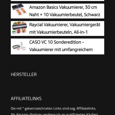
Lebensmittel, 150 Vakuumiervorgänge nonstop,
Amazon Basics Vakuumierer, 30 cm
doppelte Schweißnaht, 20 Liter/Min, Cutter, inkl.
Naht + 10 Vakuumierbeutel, Schwarz
2 Profi- Folienrollen
Raycial Vakuumierer, Vakuumiergerät
mit Vakuumierbeuteln, All-in-1
CASO VC 10 Sonderedition -
Vakuumierer mit umfangreichem
Zubehör, Testurteil Sehr Gut, inkl. 50
Profi-Folienbeutel und 2 Profi-Folienrollen
HERSTELLER
AFFILIATELINKS
Die mit * gekennzeichneten Links sind sog. Affiliatelinks.
Als Amazon-Partner verdiene ich an qualifizierten Käufen!