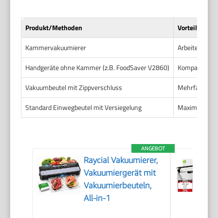
Produkt/Methoden
Vorteile
Kammervakuumierer
Arbeitet mit d
Handgeräte ohne Kammer (z.B. FoodSaver V2860)
Kompakt, einfa
Vakuumbeutel mit Zippverschluss
Mehrfach verw
Standard Einwegbeutel mit Versiegelung
Maximale Fris
ANGEBOT
Raycial Vakuumierer,
Vakuumiergerät mit
Vakuumierbeuteln,
All-in-1