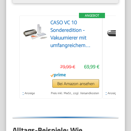
ANGEBOT
CASO VC 10
Sonderedition -
Vakuumierer mit
umfangreichem
Zubehör, Testurteil
Sehr Gut, inkl. 50
79,99 €
69,99 €
Profi-Folienbeutel
und 2 Profi-
Folienrollen
Bei Amazon ansehen
*
Anzeige
Preis inkl. MwSt., zzgl. Versandkosten
*
Anzeige
Alltags-Beispiele: Wie