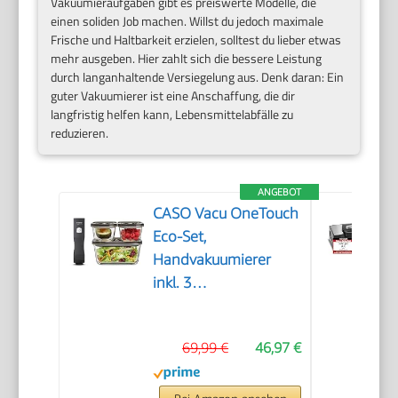
Vakuumieraufgaben gibt es preiswerte Modelle, die
einen soliden Job machen. Willst du jedoch maximale
Frische und Haltbarkeit erzielen, solltest du lieber etwas
mehr ausgeben. Hier zahlt sich die bessere Leistung
durch langanhaltende Versiegelung aus. Denk daran: Ein
guter Vakuumierer ist eine Anschaffung, die dir
langfristig helfen kann, Lebensmittelabfälle zu
reduzieren.
ANGEBOT
CASO Vacu OneTouch
Eco-Set,
Handvakuumierer
inkl. 3
Vakuumbehälter aus
Glas, 10 ZIP-Beutel
69,99 €
46,97 €
und Food Manager
Sticker, kabellos, bis