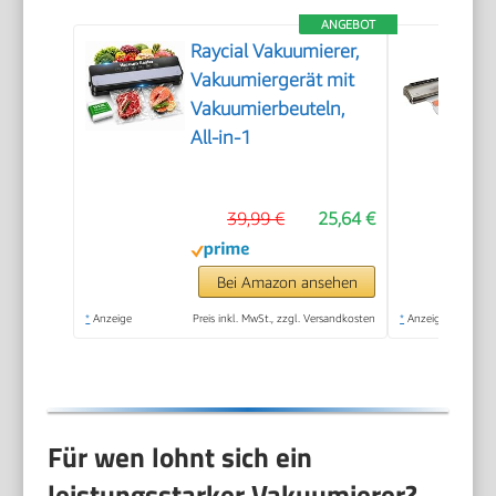
ANGEBOT
Raycial Vakuumierer,
Vakuumiergerät mit
Vakuumierbeuteln,
All-in-1
39,99 €
25,64 €
Bei Amazon ansehen
*
Anzeige
Preis inkl. MwSt., zzgl. Versandkosten
*
Anzeige
Für wen lohnt sich ein
leistungsstarker Vakuumierer?