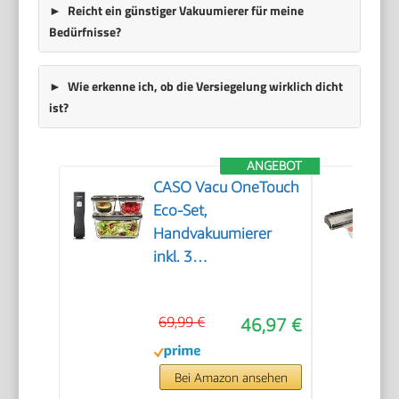
Reicht ein günstiger Vakuumierer für meine
Bedürfnisse?
Wie erkenne ich, ob die Versiegelung wirklich dicht
ist?
ANGEBOT
CASO Vacu OneTouch
Eco-Set,
Handvakuumierer
inkl. 3
Vakuumbehälter aus
Glas, 10 ZIP-Beutel
69,99 €
46,97 €
und Food Manager
Sticker, kabellos, bis
zu 150 Minuten
Bei Amazon ansehen
Laufzeit, aufladbar,