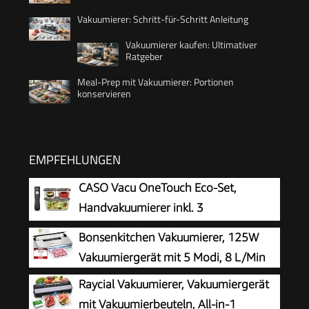
Vakuumierer: Schritt-für-Schritt Anleitung
Vakuumierer kaufen: Ultimativer
Ratgeber
Meal-Prep mit Vakuumierer: Portionen
konservieren
EMPFEHLUNGEN
CASO Vacu OneTouch Eco-Set,
Handvakuumierer inkl. 3
Vakuumbehälter aus Glas, 10 ZIP-
Bonsenkitchen Vakuumierer, 125W
Beutel und Food Manager Sticker, kabellos, bis
Vakuumiergerät mit 5 Modi, 8 L/Min
zu 150 Minuten Laufzeit, aufladbar, Schwarz
Raycial Vakuumierer, Vakuumiergerät
mit Vakuumierbeuteln, All-in-1