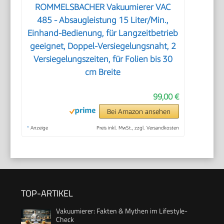
ROMMELSBACHER Vakuumierer VAC
485 - Absaugleistung 15 Liter/Min.,
Einhand-Bedienung, für Langzeitbetrieb
geeignet, Doppel-Versiegelungsnaht, 2
Versiegelungszeiten, für Folien bis 30
cm Breite
99,00 €
Bei Amazon ansehen
*
Anzeige
Preis inkl. MwSt., zzgl. Versandkosten
TOP-ARTIKEL
Vakuumierer: Fakten & Mythen im Lifestyle-
Check