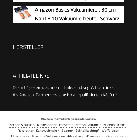
Amazon Basics Vakuumierer, 30 cm
Naht + 10 Vakuumierbeutel, Schwarz
HERSTELLER
AFFILIATELINKS
Die mit * gekennzeichneten Links sind sog. Affiliatelinks.
Als Amazon-Partner verdiene ich an qualifizierten Käufen!
Weitere thematisch passende Portale:
Kochen & Backen
·
Küchenhelfer
·
Entsafter
·
Brotbackautomat
·
Nudelmaschine
·
Reiskocher
·
Sandwichmaker
·
Beamer
·
Schnellkochtopf
·
Waffeleisen
Messerblock
·
Toaster
·
Küchenwaage
·
Fleischwolf
·
Dampfgarer
·
Bratpfanne
·