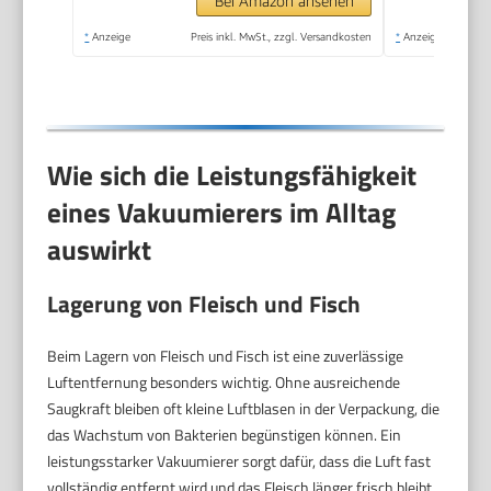
zu 150 Minuten
Bei Amazon ansehen
Laufzeit, aufladbar,
*
Anzeige
Preis inkl. MwSt., zzgl. Versandkosten
*
Anzeige
Schwarz
Wie sich die Leistungsfähigkeit
eines Vakuumierers im Alltag
auswirkt
Lagerung von Fleisch und Fisch
Beim Lagern von Fleisch und Fisch ist eine zuverlässige
Luftentfernung besonders wichtig. Ohne ausreichende
Saugkraft bleiben oft kleine Luftblasen in der Verpackung, die
das Wachstum von Bakterien begünstigen können. Ein
leistungsstarker Vakuumierer sorgt dafür, dass die Luft fast
vollständig entfernt wird und das Fleisch länger frisch bleibt.