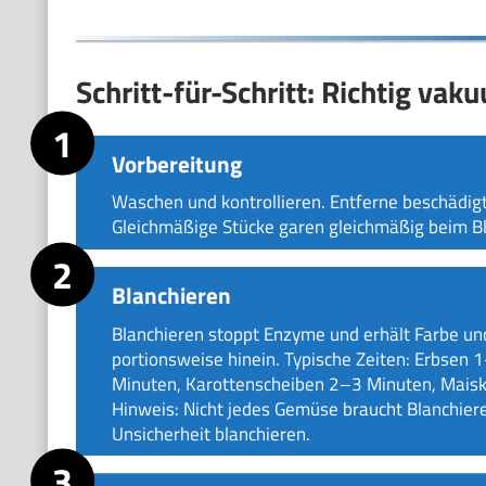
Schritt-für-Schritt: Richtig va
Vorbereitung
Waschen und kontrollieren. Entferne beschädigte
Gleichmäßige Stücke garen gleichmäßig beim Bl
Blanchieren
Blanchieren stoppt Enzyme und erhält Farbe u
portionsweise hinein. Typische Zeiten: Erbsen 
Minuten, Karottenscheiben 2–3 Minuten, Maiskö
Hinweis: Nicht jedes Gemüse braucht Blanchiere
Unsicherheit blanchieren.