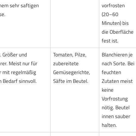
hem sehr saftigen
vorfrosten
e.
(20–60
Minuten) bis
die Oberfläche
fest ist.
. Größer und
Tomaten, Pilze,
Blanchieren je
er. Meist nur für
zubereitete
nach Sorte. Bei
r mit regelmäßig
Gemüsegerichte,
feuchten
Bedarf sinnvoll.
Säfte im Beutel.
Zutaten meist
keine
Vorfrostung
nötig. Beutel
innen sauber
halten.