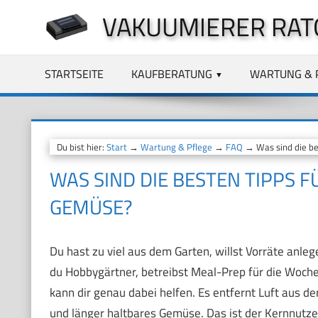
Zum
VAKUUMIERER RAT
Inhalt
springen
STARTSEITE
KAUFBERATUNG
WARTUNG & 
Du bist hier:
Start
→
Wartung & Pflege
→
FAQ
→ Was sind die be
WAS SIND DIE BESTEN TIPPS 
GEMÜSE?
Du hast zu viel aus dem Garten, willst Vorräte anle
du Hobbygärtner, betreibst Meal-Prep für die Woch
kann dir genau dabei helfen. Es entfernt Luft aus 
und länger haltbares Gemüse. Das ist der Kernnutz