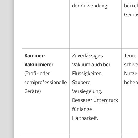
der Anwendung.
bei ro
Gemüs
Kammer-
Zuverlässiges
Teurer
Vakuumierer
Vakuum auch bei
schwer
(Profi- oder
Flüssigkeiten.
Nutze
semiprofessionelle
Saubere
hohem 
Geräte)
Versiegelung.
Besserer Unterdruck
für lange
Haltbarkeit.