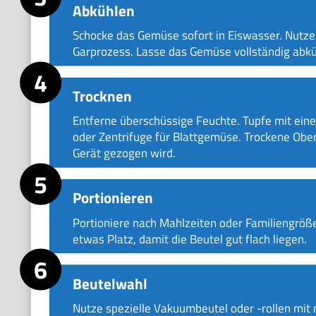
Abkühlen
Schocke das Gemüse sofort in Eiswasser. Nutze 
Garprozess. Lasse das Gemüse vollständig abkü
Trocknen
Entferne überschüssige Feuchte. Tupfe mit ein
oder Zentrifuge für Blattgemüse. Trockene Ober
Gerät gezogen wird.
Portionieren
Portioniere nach Mahlzeiten oder Familiengröß
etwas Platz, damit die Beutel gut flach liegen.
Beutelwahl
Nutze spezielle Vakuumbeutel oder -rollen mit