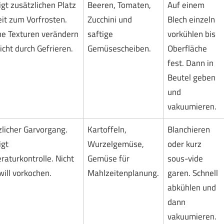
gt zusätzlichen Platz
Beeren, Tomaten,
Auf einem
it zum Vorfrosten.
Zucchini und
Blech einzeln
e Texturen verändern
saftige
vorkühlen bis
eicht durch Gefrieren.
Gemüsescheiben.
Oberfläche
fest. Dann in
Beutel geben
und
vakuumieren.
licher Garvorgang.
Kartoffeln,
Blanchieren
igt
Wurzelgemüse,
oder kurz
aturkontrolle. Nicht
Gemüse für
sous-vide
will vorkochen.
Mahlzeitenplanung.
garen. Schnell
abkühlen und
dann
vakuumieren.