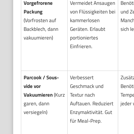
Vorgefrorene
Vermeidet Ansaugen
Benöti
Packung
von Flüssigkeiten bei
und Ze
(Vorfrosten auf
kammerlosen
Manch
Backblech, dann
Geräten. Erlaubt
sich l
vakuumieren)
portioniertes
Einfrieren.
Parcook / Sous-
Verbessert
Zusätz
vide vor
Geschmack und
Benöt
Vakuumieren
(Kurz
Textur nach
Temper
garen, dann
Auftauen. Reduziert
jeder 
versiegeln)
Enzymaktivität. Gut
für Meal-Prep.