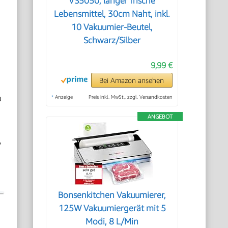
VS5050, länger frische
Lebensmittel, 30cm Naht, inkl.
10 Vakuumier-Beutel,
Schwarz/Silber
9,99 €
Bei Amazon ansehen
u
*
Anzeige
Preis inkl. MwSt., zzgl. Versandkosten
ANGEBOT
,
Bonsenkitchen Vakuumierer,
125W Vakuumiergerät mit 5
Modi, 8 L/Min