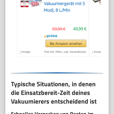
Vakuumiergerät mit 5
Modi, 8 L/Min
59,99 €
49,99 €
Bei Amazon ansehen
*
Anzeige
Preis inkl. MwSt., zzgl. Versandkosten
*
Anzeige
Typische Situationen, in denen
die Einsatzbereit-Zeit deines
Vakuumierers entscheidend ist
Schnelles Verpacken von Resten im