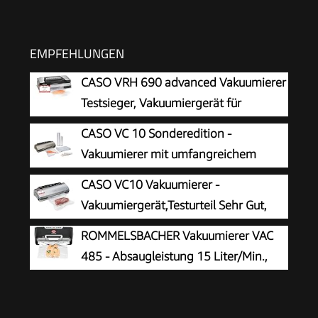
EMPFEHLUNGEN
CASO VRH 690 advanced Vakuumierer
Testsieger, Vakuumiergerät für
Lebensmittel, 150 Vakuumiervorgänge nonstop,
CASO VC 10 Sonderedition -
doppelte Schweißnaht, 20 Liter/Min, Cutter, inkl.
Vakuumierer mit umfangreichem
2 Profi- Folienrollen
Zubehör, Testurteil Sehr Gut, inkl. 50
CASO VC10 Vakuumierer -
Profi-Folienbeutel und 2 Profi-Folienrollen
Vakuumiergerät,Testurteil Sehr Gut,
Lebensmittel bis zu 8x länger frisch,
ROMMELSBACHER Vakuumierer VAC
30cm lange & stabile Schweißnaht, inkl. 10
485 - Absaugleistung 15 Liter/Min.,
Profi-Folienbeutel
Einhand-Bedienung, für Langzeitbetrieb
geeignet, Doppel-Versiegelungsnaht, 2
Versiegelungszeiten, für Folien bis 30 cm Breite