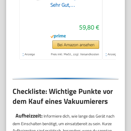
Sehr Gut,
Lebensmittel bis zu 8x
länger frisch, 30cm
59,80 €
lange & stabile
Schweißnaht, inkl. 10
Profi-Folienbeutel
Bei Amazon ansehen
*
Anzeige
Preis inkl. MwSt., zzgl. Versandkosten
*
Anzeige
Checkliste: Wichtige Punkte vor
dem Kauf eines Vakuumierers
Aufheizzeit:
Informiere dich, wie lange das Gerät nach
dem Einschalten benötigt, um einsatzbereit zu sein. Kurze
Aufheizzeiten sind praktisch, besonders wenn du spontan