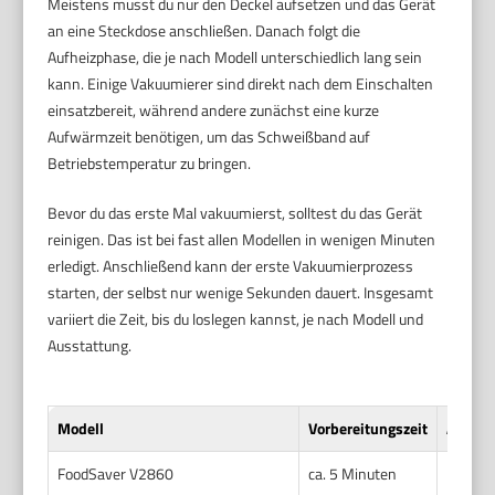
Meistens musst du nur den Deckel aufsetzen und das Gerät
an eine Steckdose anschließen. Danach folgt die
Aufheizphase, die je nach Modell unterschiedlich lang sein
kann. Einige Vakuumierer sind direkt nach dem Einschalten
einsatzbereit, während andere zunächst eine kurze
Aufwärmzeit benötigen, um das Schweißband auf
Betriebstemperatur zu bringen.
Bevor du das erste Mal vakuumierst, solltest du das Gerät
reinigen. Das ist bei fast allen Modellen in wenigen Minuten
erledigt. Anschließend kann der erste Vakuumierprozess
starten, der selbst nur wenige Sekunden dauert. Insgesamt
variiert die Zeit, bis du loslegen kannst, je nach Modell und
Ausstattung.
Modell
Vorbereitungszeit
Aufheiz
FoodSaver V2860
ca. 5 Minuten
Keine, 