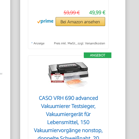
59,99 €
49,99 €
Bei Amazon ansehen
*
Anzeige
Preis inkl. MwSt., zzgl. Versandkosten
ANGEBOT
CASO VRH 690 advanced
Vakuumierer Testsieger,
Vakuumiergerät für
Lebensmittel, 150
Vakuumiervorgänge nonstop,
doppelte Schweißnaht, 20