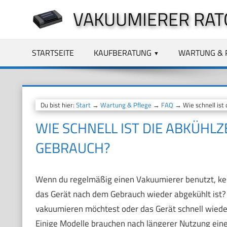
Zum
VAKUUMIERER RAT
Inhalt
springen
STARTSEITE
KAUFBERATUNG
WARTUNG & 
Du bist hier:
Start
→
Wartung & Pflege
→
FAQ
→ Wie schnell ist 
WIE SCHNELL IST DIE ABKÜHL
GEBRAUCH?
Wenn du regelmäßig einen Vakuumierer benutzt, kenns
das Gerät nach dem Gebrauch wieder abgekühlt ist
vakuumieren möchtest oder das Gerät schnell wieder 
Einige Modelle brauchen nach längerer Nutzung eine