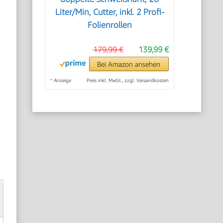
Liter/Min, Cutter, inkl. 2 Profi-
Folienrollen
179,99 €
139,99 €
Bei Amazon ansehen
*
Anzeige
Preis inkl. MwSt., zzgl. Versandkosten