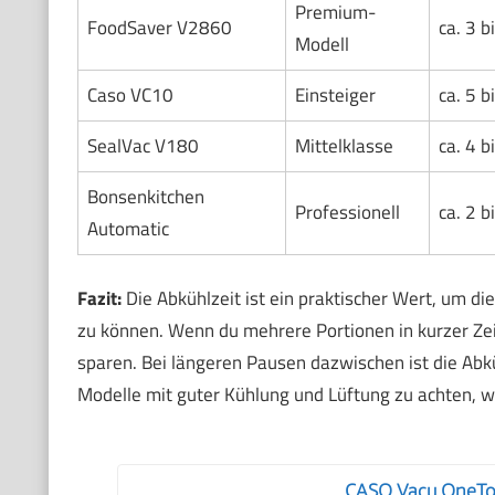
Premium-
FoodSaver V2860
ca. 3 b
Modell
Caso VC10
Einsteiger
ca. 5 b
SealVac V180
Mittelklasse
ca. 4 b
Bonsenkitchen
Professionell
ca. 2 b
Automatic
Fazit:
Die Abkühlzeit ist ein praktischer Wert, um d
zu können. Wenn du mehrere Portionen in kurzer Zeit 
sparen. Bei längeren Pausen dazwischen ist die Abkü
Modelle mit guter Kühlung und Lüftung zu achten,
CASO Vacu OneTou