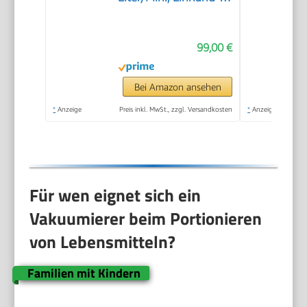
Bedienung, für
Langzeitbetrieb
99,00 €
geeignet, Doppel-
Versiegelungsnaht, 2
Versiegelungszeiten,
Bei Amazon ansehen
für Folien bis 30 cm
*
Anzeige
Preis inkl. MwSt., zzgl. Versandkosten
*
Anzeige
Breite
Für wen eignet sich ein
Vakuumierer beim Portionieren
von Lebensmitteln?
Familien mit Kindern