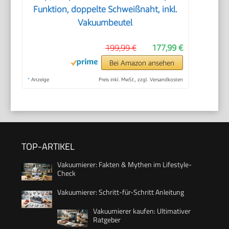
Funktion, doppelte Schweißnaht, inkl.
Vakuumbeutel
199,99 €
177,99 €
Bei Amazon ansehen
*
Anzeige
Preis inkl. MwSt., zzgl. Versandkosten
TOP-ARTIKEL
Vakuumierer: Fakten & Mythen im Lifestyle-
Check
Vakuumierer: Schritt-für-Schritt Anleitung
Vakuumierer kaufen: Ultimativer
Ratgeber