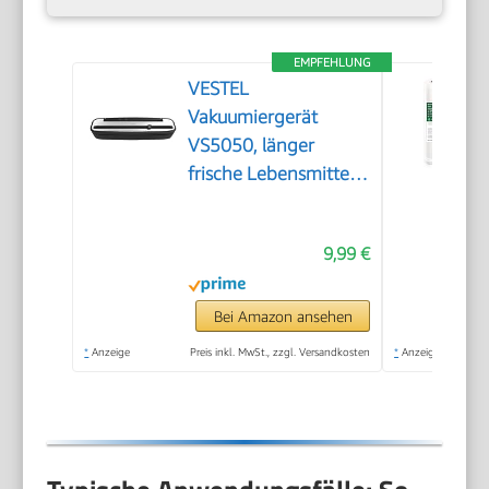
EMPFEHLUNG
VESTEL
Vakuumiergerät
VS5050, länger
frische Lebensmittel,
30cm Naht, inkl. 10
Vakuumier-Beutel,
9,99 €
Schwarz/Silber
Bei Amazon ansehen
*
Anzeige
Preis inkl. MwSt., zzgl. Versandkosten
*
Anzeige