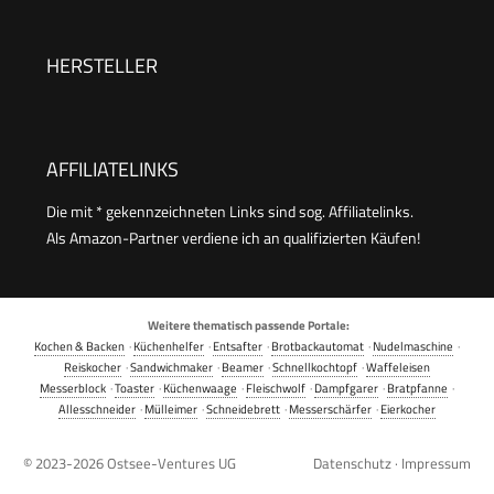
Schweißnaht, inkl. Vakuumbeutel
HERSTELLER
AFFILIATELINKS
Die mit * gekennzeichneten Links sind sog. Affiliatelinks.
Als Amazon-Partner verdiene ich an qualifizierten Käufen!
Weitere thematisch passende Portale:
Kochen & Backen
·
Küchenhelfer
·
Entsafter
·
Brotbackautomat
·
Nudelmaschine
·
Reiskocher
·
Sandwichmaker
·
Beamer
·
Schnellkochtopf
·
Waffeleisen
Messerblock
·
Toaster
·
Küchenwaage
·
Fleischwolf
·
Dampfgarer
·
Bratpfanne
·
Allesschneider
·
Mülleimer
·
Schneidebrett
·
Messerschärfer
·
Eierkocher
© 2023-2026
Ostsee-Ventures UG
Datenschutz
·
Impressum