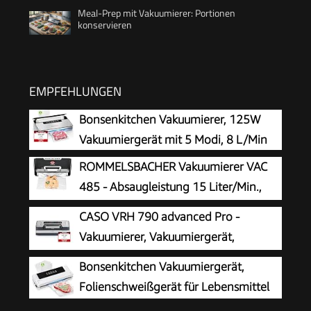
Meal-Prep mit Vakuumierer: Portionen
konservieren
EMPFEHLUNGEN
Bonsenkitchen Vakuumierer, 125W
Vakuumiergerät mit 5 Modi, 8 L/Min
ROMMELSBACHER Vakuumierer VAC
485 - Absaugleistung 15 Liter/Min.,
Einhand-Bedienung, für Langzeitbetrieb
CASO VRH 790 advanced Pro -
geeignet, Doppel-Versiegelungsnaht, 2
Vakuumierer, Vakuumiergerät,
Versiegelungszeiten, für Folien bis 30 cm Breite
Testurteil Sehr Gut, 200
Bonsenkitchen Vakuumiergerät,
Vakuumiervorgänge non-stop, mit patentierter
Folienschweißgerät für Lebensmittel
CASOTEK Liquid Funktion, doppelte