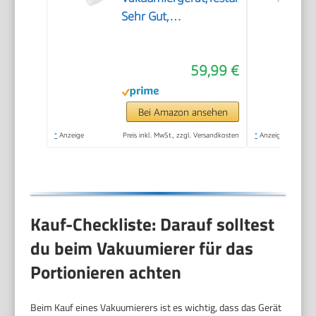
Sehr Gut,
Lebensmittel bis zu 8x
länger frisch, 30cm
59,99 €
lange & stabile
Schweißnaht, inkl. 10
Profi-Folienbeutel
Bei Amazon ansehen
*
Anzeige
Preis inkl. MwSt., zzgl. Versandkosten
*
Anzeige
Kauf-Checkliste: Darauf solltest
du beim Vakuumierer für das
Portionieren achten
Beim Kauf eines Vakuumierers ist es wichtig, dass das Gerät