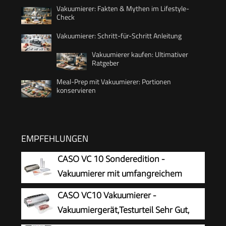
Vakuumierer: Fakten & Mythen im Lifestyle-
Check
Vakuumierer: Schritt-für-Schritt Anleitung
Vakuumierer kaufen: Ultimativer
Ratgeber
Meal-Prep mit Vakuumierer: Portionen
konservieren
EMPFEHLUNGEN
CASO VC 10 Sonderedition -
Vakuumierer mit umfangreichem
Zubehör, Testurteil Sehr Gut, inkl. 50
CASO VC10 Vakuumierer -
Profi-Folienbeutel und 2 Profi-Folienrollen
Vakuumiergerät,Testurteil Sehr Gut,
Lebensmittel bis zu 8x länger frisch,