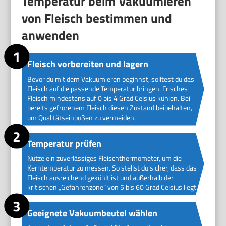
Temperatur beim Vakuumieren
von Fleisch bestimmen und
anwenden
Fleisch vorbereiten und lagern
Bevor du mit dem Vakuumieren beginnst, solltest du das
Fleisch auf die passende Temperatur bringen. Frisches
Fleisch mindestens auf 0 bis 4 Grad Celsius kühlen. Bei
bereits gefrorenem Fleisch diesen Zustand beibehalten,
um Qualitätseinbußen zu vermeiden.
Temperatur prüfen
Nutze ein zuverlässiges Fleischthermometer, um die
Kerntemperatur zu messen. So stellst du sicher, dass das
Fleisch ausreichend gekühlt ist und außerhalb der
kritischen „Gefahrenzone“ von 5 bis 60 Grad Celsius liegt.
Geeignete Vakuumbeutel wählen