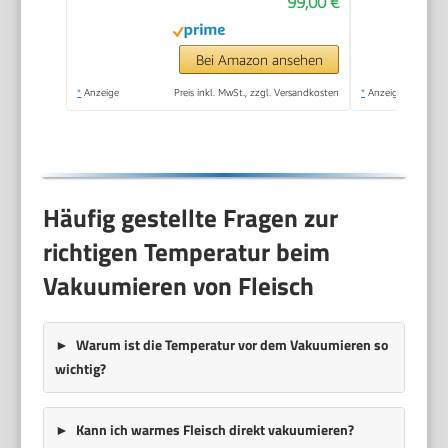
99,00 €
geeignet, Doppel-
Versiegelungsnaht, 2
Versiegelungszeiten,
Bei Amazon ansehen
für Folien bis 30 cm
*
Anzeige
Preis inkl. MwSt., zzgl. Versandkosten
*
Anzeige
Breite
Häufig gestellte Fragen zur
richtigen Temperatur beim
Vakuumieren von Fleisch
Warum ist die Temperatur vor dem Vakuumieren so
wichtig?
Kann ich warmes Fleisch direkt vakuumieren?