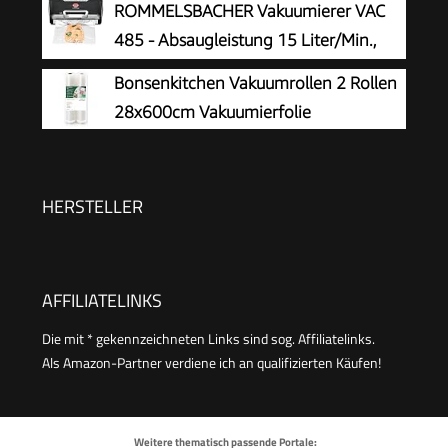
ROMMELSBACHER Vakuumierer VAC
30cm lange & stabile Schweißnaht, inkl. 10
485 - Absaugleistung 15 Liter/Min.,
Profi-Folienbeutel
Einhand-Bedienung, für Langzeitbetrieb
Bonsenkitchen Vakuumrollen 2 Rollen
geeignet, Doppel-Versiegelungsnaht, 2
28x600cm Vakuumierfolie
Versiegelungszeiten, für Folien bis 30 cm Breite
HERSTELLER
AFFILIATELINKS
Die mit * gekennzeichneten Links sind sog. Affiliatelinks.
Als Amazon-Partner verdiene ich an qualifizierten Käufen!
Weitere thematisch passende Portale: