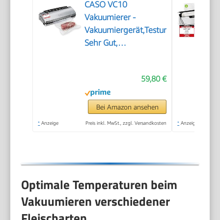
CASO VC10
Vakuumierer -
Vakuumiergerät,Testurteil
Sehr Gut,
Lebensmittel bis zu 8x
länger frisch, 30cm
59,80 €
lange & stabile
Schweißnaht, inkl. 10
Profi-Folienbeutel
Bei Amazon ansehen
*
Anzeige
Preis inkl. MwSt., zzgl. Versandkosten
*
Anzeige
Optimale Temperaturen beim
Vakuumieren verschiedener
Fleischarten