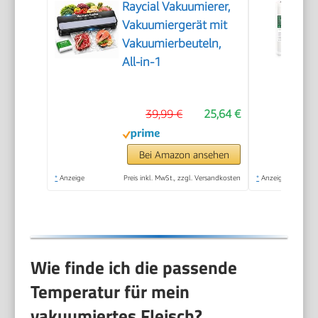
Raycial Vakuumierer,
Vakuumiergerät mit
Vakuumierbeuteln,
All-in-1
39,99 €
25,64 €
Bei Amazon ansehen
*
Anzeige
Preis inkl. MwSt., zzgl. Versandkosten
*
Anzeige
Wie finde ich die passende
Temperatur für mein
vakuumiertes Fleisch?