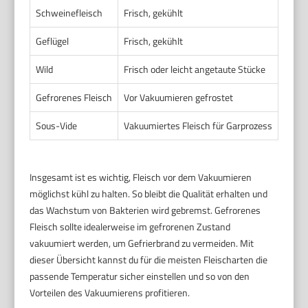
Schweinefleisch
Frisch, gekühlt
0 bis 
Geflügel
Frisch, gekühlt
0 bis 
Wild
Frisch oder leicht angetaute Stücke
0 bis 
Gefrorenes Fleisch
Vor Vakuumieren gefrostet
-18 b
Sous-Vide
Vakuumiertes Fleisch für Garprozess
Üblic
Insgesamt ist es wichtig, Fleisch vor dem Vakuumieren
möglichst kühl zu halten. So bleibt die Qualität erhalten und
das Wachstum von Bakterien wird gebremst. Gefrorenes
Fleisch sollte idealerweise im gefrorenen Zustand
vakuumiert werden, um Gefrierbrand zu vermeiden. Mit
dieser Übersicht kannst du für die meisten Fleischarten die
passende Temperatur sicher einstellen und so von den
Vorteilen des Vakuumierens profitieren.